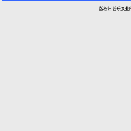
普乐泵业
产
普乐专业生产QJ井用潜水泵，另有热水
井
潜水泵、不锈钢潜水泵、离心式潜水曝
气机、高扬程潜水泵多种特殊定制潜水
热
泵供广大用户选择。QJ井用潜水泵，按
不
适用井径分类有125QJ、150QJ、
175QJ、200QJ、250QJ、300QJ等系列
离
井用潜水电泵
普乐主站
普乐二站
普乐三站
版权归 普