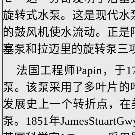
疑的，虽然确实有图样
就是从阿基米德的螺旋
Ｌ・达・芬奇发明了活
旋转式水泵。这是现代
的鼓风机使水流动。正
塞泵和拉迈里的旋转泵
法国工程师Papin