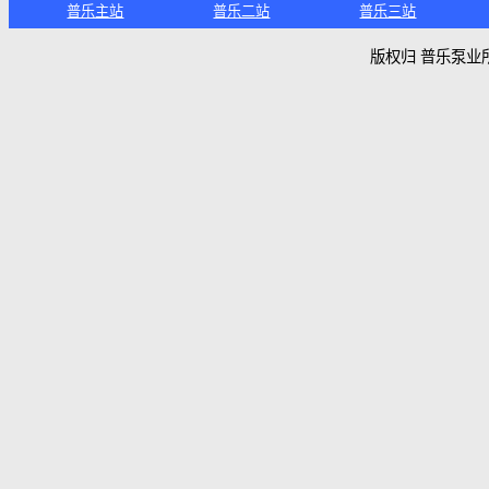
普乐泵业
产
普乐专业生产QJ井用潜水泵，另有热水
井
潜水泵、不锈钢潜水泵、离心式潜水曝
气机、高扬程潜水泵多种特殊定制潜水
热
泵供广大用户选择。QJ井用潜水泵，按
不
适用井径分类有125QJ、150QJ、
175QJ、200QJ、250QJ、300QJ等系列
离
井用潜水电泵
普乐主站
普乐二站
普乐三站
版权归 普