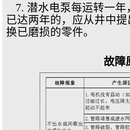
③潜水泵剧烈振动或
④电源电压低于340
⑤保险丝烧坏一相。
⑥输水管损坏。
⑦电机对地热态绝缘电
5. 机组拆卸：
①解开电缆系绳，拆
②拧下放水螺栓，放
③拆下过滤网，拧松