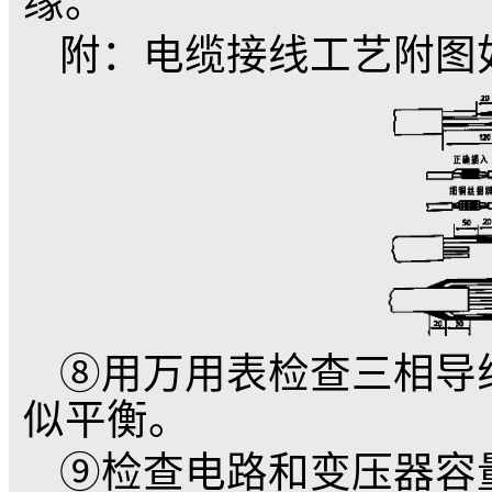
机组的重量。
⑤按说明书装配图检
是否良好，卸下过滤网
活。
⑥拧下加水和放气螺
净凉开水（蒸馏水更好
紧好加水和放气螺拴。
⑦电缆接头，将引出
去120毫米橡套，然