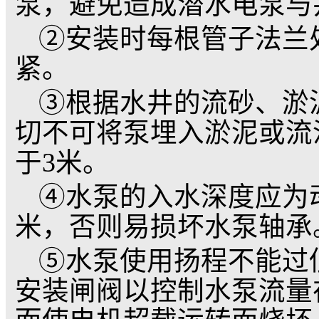
③安装卡箍夹板两付
④扳手、手锤、螺丝
3. 井用潜水泵/深井
①潜水电泵安装图见
②扬程低于30米的
绳或其它能承受整机和
装在井内。
③扬程在30米以上
用卡箍卡紧水泵部分上