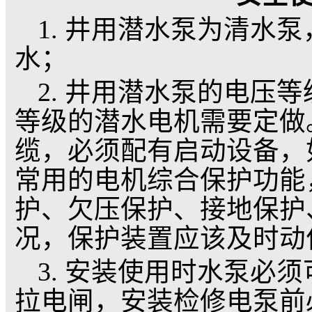
安
1. 井用潜水泵为清
水；