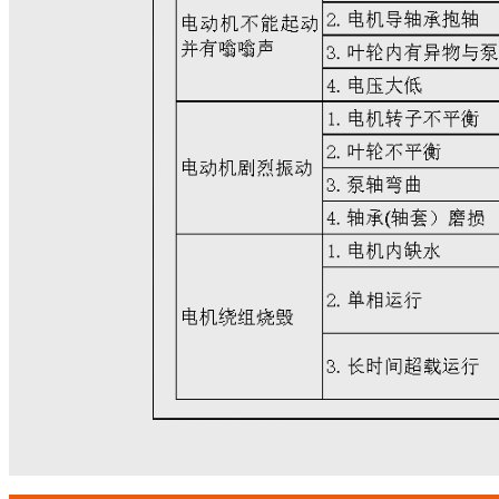
⑦然后取出转子（注
和上导轴承座。
6. 机组装配：
装配前应将各零部件
面及紧固件涂上黄油，
（装配后电机轴上下窜
后，拨动联轴器应转动
水，上过滤网试机。
7. 潜水电泵每运